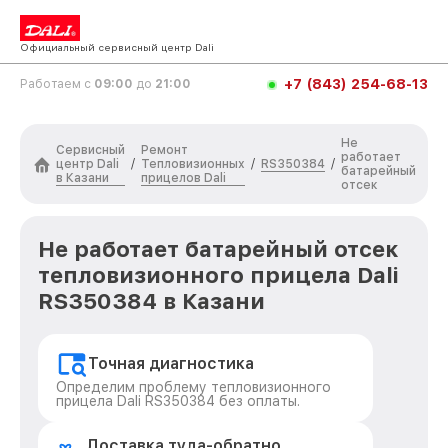
Официальный сервисный центр Dali
+7 (843) 254-68-13
Работаем с
09:00
до
21:00
Не
Сервисный
Ремонт
работает
центр Dali
Тепловизионных
RS350384
/
/
/
батарейный
в Казани
прицелов Dali
отсек
Не работает батарейный отсек
тепловизионного прицела Dali
RS350384 в Казани
Точная диагностика
Определим проблему тепловизионного
прицела Dali RS350384 без оплаты.
Доставка туда-обратно