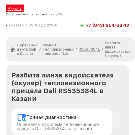
Официальный сервисный центр Dali
+7 (843) 254-68-13
Работаем с
09:00
до
21:00
Разбита
Сервисный
Ремонт
линза
центр Dali
Тепловизионных
RS535384L
/
/
/
видоискателя
в Казани
прицелов Dali
(окуляр)
Разбита линза видоискателя
(окуляр) тепловизионного
прицела Dali RS535384L в
Казани
Точная диагностика
Определим проблему тепловизионного
прицела Dali RS535384L за наш счёт.